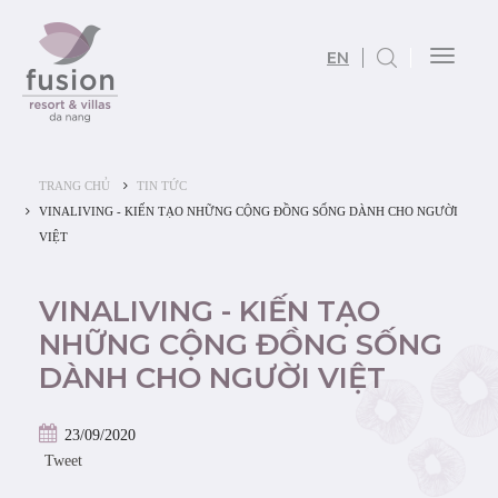
EN
Toggl
naviga
TRANG CHỦ
TIN TỨC
VINALIVING - KIẾN TẠO NHỮNG CỘNG ĐỒNG SỐNG DÀNH CHO NGƯỜI
VIỆT
VINALIVING - KIẾN TẠO
NHỮNG CỘNG ĐỒNG SỐNG
DÀNH CHO NGƯỜI VIỆT
23/09/2020
Tweet