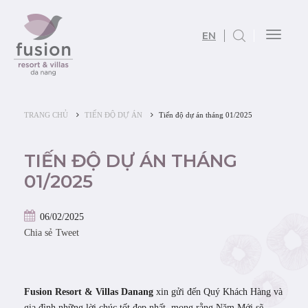
EN
Toggl
naviga
TRANG CHỦ
TIẾN ĐỘ DỰ ÁN
Tiến độ dự án tháng 01/2025
TIẾN ĐỘ DỰ ÁN THÁNG
01/2025
06/02/2025
Chia sẻ
Tweet
Fusion Resort & Villas Danang
xin gửi đến Quý Khách Hàng và
gia đình những lời chúc tốt đẹp nhất, mong rằng Năm Mới sẽ