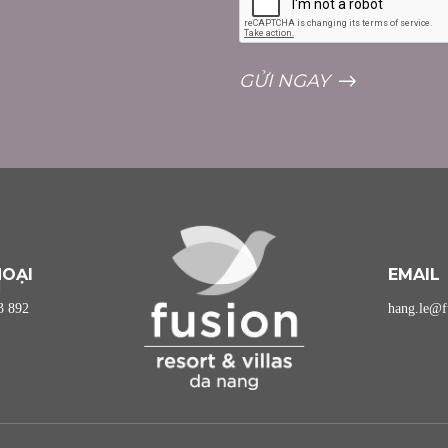
GỬI NGAY
HOẠI
EMAIL
3 892
hang.le@f