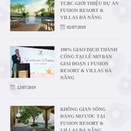
TCBC-GIỚI THIỆU DỰ ÁN
FUSION RESORT &
VILLAS ĐÀ NẴNG
02/07/2019
100% GIAO DỊCH THÀNH
CÔNG TẠI LỄ MỞ BÁN
GIAI ĐOẠN 1 FUSION
RESORT & VILLAS ĐÀ
NẴNG
12/07/2019
KHÔNG GIAN SỐNG
ĐÁNG MƠ ƯỚC TẠI
FUSION RESORT &
VILLAS ĐÀ NẴNG